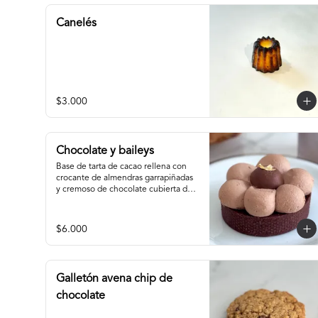
Canelés
$3.000
Chocolate y baileys
Base de tarta de cacao rellena con 
crocante de almendras garrapiñadas 
y cremoso de chocolate cubierta de 
ganache montada de baileys y 
centro de chocolate
$6.000
Galletón avena chip de
chocolate