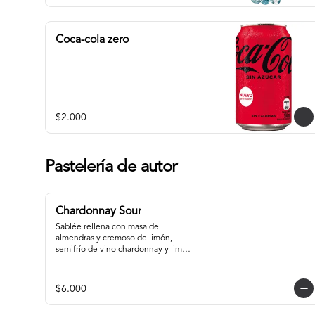
Coca-cola zero
$2.000
Pastelería de autor
Chardonnay Sour
Sablée rellena con masa de 
almendras y cremoso de limón, 
semifrío de vino chardonnay y limón, 
con centro de chardonnay con 
toques de menta.
$6.000