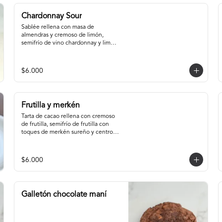
Chardonnay Sour
Sablée rellena con masa de 
almendras y cremoso de limón, 
semifrío de vino chardonnay y limón, 
con centro de chardonnay con 
toques de menta.
$6.000
Frutilla y merkén
Tarta de cacao rellena con cremoso 
de frutilla, semifrío de frutilla con 
toques de merkén sureño y centro 
de confitura de frutilla y merkén.
$6.000
Galletón chocolate maní