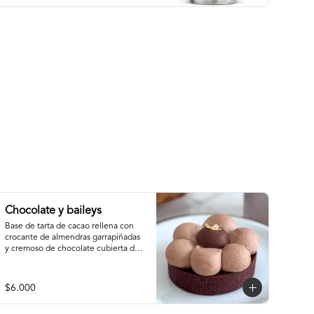
Chocolate y baileys
Base de tarta de cacao rellena con 
crocante de almendras garrapiñadas 
y cremoso de chocolate cubierta de 
ganache montada de baileys y 
centro de chocolate
$6.000