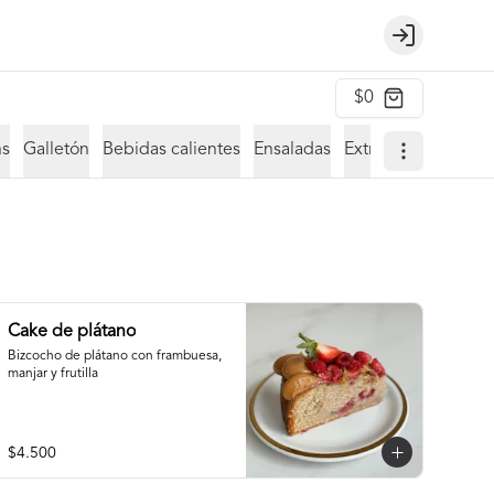
Login
$0
ns
Galletón
Bebidas calientes
Ensaladas
Extras bebidas frias
Cake de plátano
Bizcocho de plátano con frambuesa, 
manjar y frutilla
$4.500