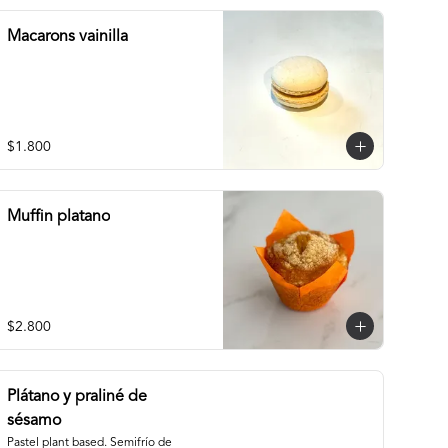
Macarons vainilla
$1.800
Muffin platano
$2.800
Plátano y praliné de
sésamo
Pastel plant based. Semifrío de 