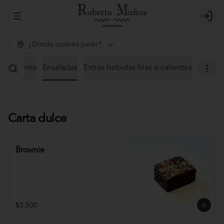
Abrir menu de navegación
Login
¿Dónde quieres pedir?
 calientes
Ensaladas
Extras bebidas frias o calientes
Carta dulce
Brownie
$3.500