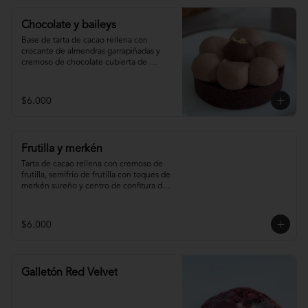
Chocolate y baileys
Base de tarta de cacao rellena con 
crocante de almendras garrapiñadas y 
cremoso de chocolate cubierta de 
ganache montada de baileys y centro de 
chocolate
$6.000
Frutilla y merkén
Tarta de cacao rellena con cremoso de 
frutilla, semifrío de frutilla con toques de 
merkén sureño y centro de confitura de 
frutilla y merkén.
$6.000
Galletón Red Velvet