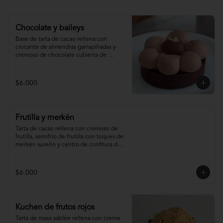
Chocolate y baileys
Base de tarta de cacao rellena con 
crocante de almendras garrapiñadas y 
cremoso de chocolate cubierta de 
ganache montada de baileys y centro de 
chocolate
$6.000
Frutilla y merkén
Tarta de cacao rellena con cremoso de 
frutilla, semifrío de frutilla con toques de 
merkén sureño y centro de confitura de 
frutilla y merkén.
$6.000
Kuchen de frutos rojos
Tarta de masa sablée rellena con crema 