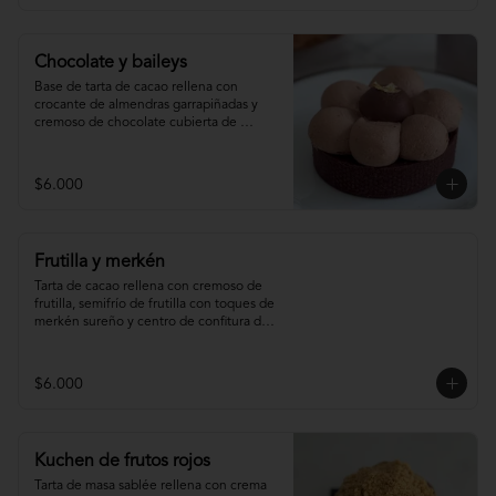
Chocolate y baileys
Base de tarta de cacao rellena con 
crocante de almendras garrapiñadas y 
cremoso de chocolate cubierta de 
ganache montada de baileys y centro de 
chocolate
$6.000
Frutilla y merkén
Tarta de cacao rellena con cremoso de 
frutilla, semifrío de frutilla con toques de 
merkén sureño y centro de confitura de 
frutilla y merkén.
$6.000
Kuchen de frutos rojos
Tarta de masa sablée rellena con crema 