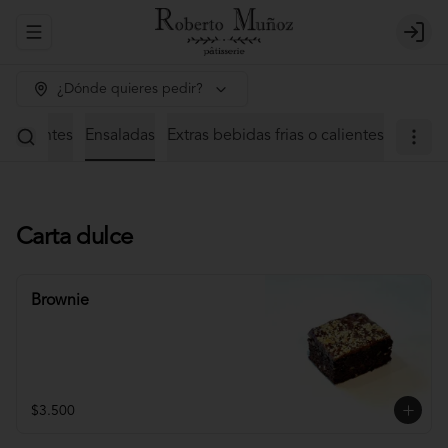
Abrir menu de navegación
Login
¿Dónde quieres pedir?
 calientes
Ensaladas
Extras bebidas frias o calientes
Carta dulce
Brownie
$3.500