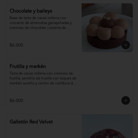
Chocolate y baileys
Base de tarta de cacao rellena con 
crocante de almendras garrapiñadas y 
cremoso de chocolate cubierta de 
ganache montada de baileys y centro de 
chocolate
$6.000
Frutilla y merkén
Tarta de cacao rellena con cremoso de 
frutilla, semifrío de frutilla con toques de 
merkén sureño y centro de confitura de 
frutilla y merkén.
$6.000
Galletón Red Velvet