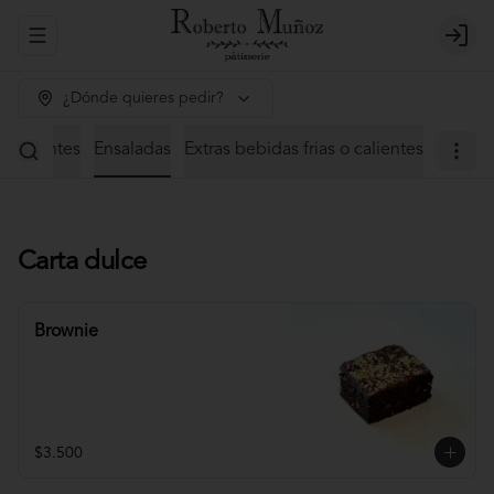
Abrir menu de navegación
Login
¿Dónde quieres pedir?
 calientes
Ensaladas
Extras bebidas frias o calientes
Carta dulce
Brownie
$3.500