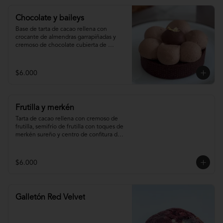
Chocolate y baileys
Base de tarta de cacao rellena con 
crocante de almendras garrapiñadas y 
cremoso de chocolate cubierta de 
ganache montada de baileys y centro de 
chocolate
$6.000
Frutilla y merkén
Tarta de cacao rellena con cremoso de 
frutilla, semifrío de frutilla con toques de 
merkén sureño y centro de confitura de 
frutilla y merkén.
$6.000
Galletón Red Velvet