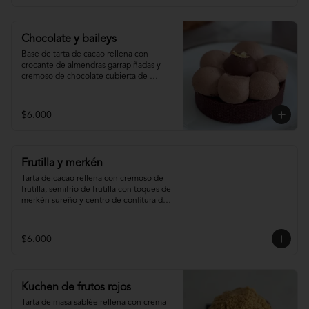
Chocolate y baileys
Base de tarta de cacao rellena con 
crocante de almendras garrapiñadas y 
cremoso de chocolate cubierta de 
ganache montada de baileys y centro de 
chocolate
$6.000
Frutilla y merkén
Tarta de cacao rellena con cremoso de 
frutilla, semifrío de frutilla con toques de 
merkén sureño y centro de confitura de 
frutilla y merkén.
$6.000
Kuchen de frutos rojos
Tarta de masa sablée rellena con crema 