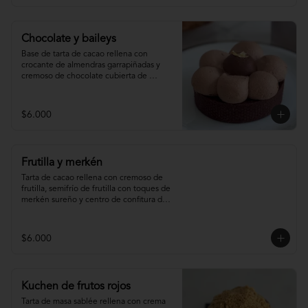
Chocolate y baileys
Base de tarta de cacao rellena con 
crocante de almendras garrapiñadas y 
cremoso de chocolate cubierta de 
ganache montada de baileys y centro de 
chocolate
$6.000
Frutilla y merkén
Tarta de cacao rellena con cremoso de 
frutilla, semifrío de frutilla con toques de 
merkén sureño y centro de confitura de 
frutilla y merkén.
$6.000
Kuchen de frutos rojos
Tarta de masa sablée rellena con crema 