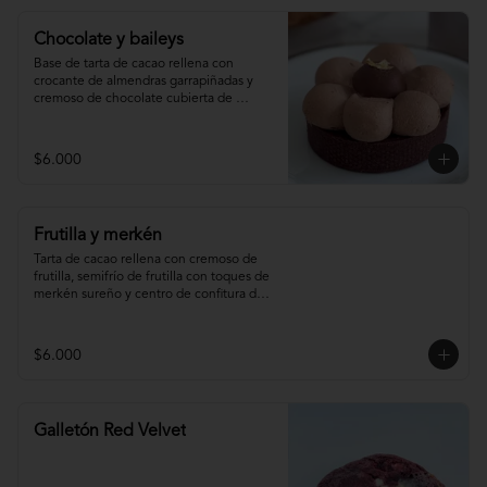
Chocolate y baileys
Base de tarta de cacao rellena con 
crocante de almendras garrapiñadas y 
cremoso de chocolate cubierta de 
ganache montada de baileys y centro de 
chocolate
$6.000
Frutilla y merkén
Tarta de cacao rellena con cremoso de 
frutilla, semifrío de frutilla con toques de 
merkén sureño y centro de confitura de 
frutilla y merkén.
$6.000
Galletón Red Velvet