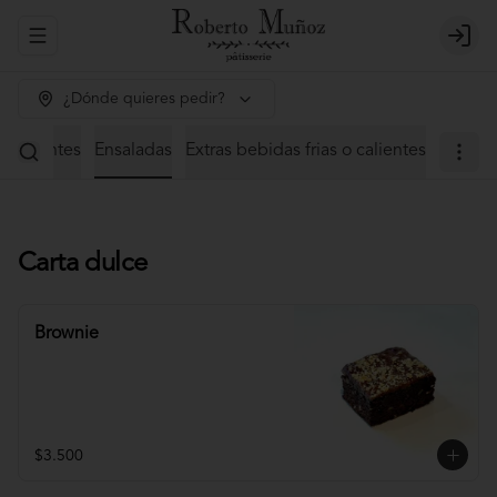
Abrir menu de navegación
Login
¿Dónde quieres pedir?
 calientes
Ensaladas
Extras bebidas frias o calientes
Carta dulce
Brownie
$3.500