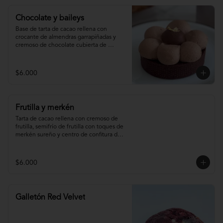
Chocolate y baileys
Base de tarta de cacao rellena con 
crocante de almendras garrapiñadas y 
cremoso de chocolate cubierta de 
ganache montada de baileys y centro de 
chocolate
$6.000
Frutilla y merkén
Tarta de cacao rellena con cremoso de 
frutilla, semifrío de frutilla con toques de 
merkén sureño y centro de confitura de 
frutilla y merkén.
$6.000
Galletón Red Velvet