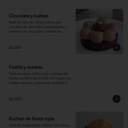
Chocolate y baileys
Base de tarta de cacao rellena con 
crocante de almendras garrapiñadas y 
cremoso de chocolate cubierta de 
ganache montada de baileys y centro de 
chocolate
$6.000
Frutilla y merkén
Tarta de cacao rellena con cremoso de 
frutilla, semifrío de frutilla con toques de 
merkén sureño y centro de confitura de 
frutilla y merkén.
$6.000
Kuchen de frutos rojos
Tarta de masa sablée rellena con crema 