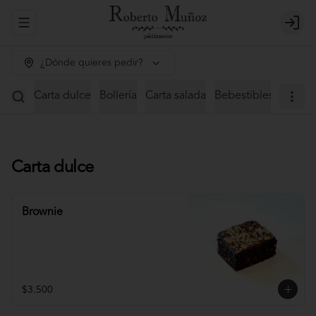
Abrir menu de navegación
Login
¿Dónde quieres pedir?
Carta dulce
Bollería
Carta salada
Bebestibles
Pastel
Carta dulce
Brownie
$3.500