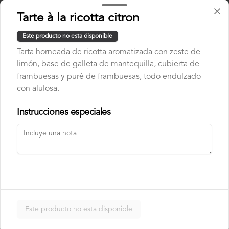
Tarte à la ricotta citron
$2.500
Este producto no esta disponible
Tarta horneada de ricotta aromatizada con zeste de
Bebidas calientes
limón, base de galleta de mantequilla, cubierta de
frambuesas y puré de frambuesas, todo endulzado
con alulosa.
Americano
Instrucciones especiales
Ristretto
Este producto no esta disponible